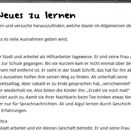
eues zu lernen
ten und versuche herauszufinden, welche davon im Allgemeinen d
ss es viele Ausnahmen geben wird.
er Stadt und arbeitet als Hilfsarbeiter tageweise. Er und seine Frau 
e zur Schule gegangen. Bis vor kurzem kam er nicht einmal über d
 Hof entfernt ist. Er sieht in der Stadt Schrift, das hat für ihn a
s Aussehen helfen ihm seinen Weg zu finden. Ali unterhält seine
eitsalltag. Aber sobald er zu Ende gesprochen hat, „verschwindet“
er wiederholt sie. Also bitten die Kinder ihn: „Erzähl sie noch mal!“
hört auch zu, damit sie ihrer Nachbarin beim Tee trinken etwas N
 nur für Sprachnachrichten. Ali und Aigul lernen durch Geschich
e Erfahrungen.
chra
 Stadt arbeitet und ein kleines Geschäft betreibt. Er und seine Frau