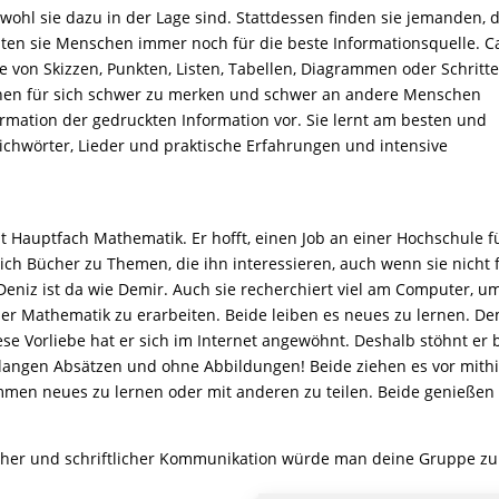
obwohl sie dazu in der Lage sind. Stattdessen finden sie jemanden, 
halten sie Menschen immer noch für die beste Informationsquelle. 
e von Skizzen, Punkten, Listen, Tabellen, Diagrammen oder Schritt
tionen für sich schwer zu merken und schwer an andere Menschen
rmation der gedruckten Information vor. Sie lernt am besten und
ichwörter, Lieder und praktische Erfahrungen und intensive
it Hauptfach Mathematik. Er hofft, einen Job an einer Hochschule f
ich Bücher zu Themen, die ihn interessieren, auch wenn sie nicht 
Deniz ist da wie Demir. Auch sie recherchiert viel am Computer, u
der Mathematik zu erarbeiten. Beide leiben es neues zu lernen. De
ese Vorliebe hat er sich im Internet angewöhnt. Deshalb stöhnt er
 langen Absätzen und ohne Abbildungen! Beide ziehen es vor mithi
mmen neues zu lernen oder mit anderen zu teilen. Beide genießen
cher und schriftlicher Kommunikation würde man deine Gruppe zu